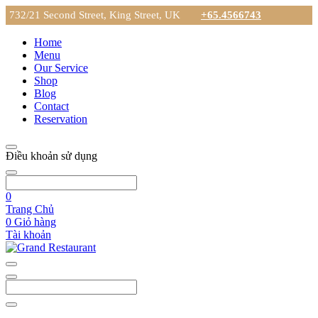
732/21 Second Street, King Street, UK
+65.4566743
Home
Menu
Our Service
Shop
Blog
Contact
Reservation
Điều khoản sử dụng
0
Trang Chủ
0
Giỏ hàng
Tài khoản