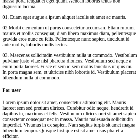
massa porta feugiat et eget quam. Aenean lobortis tellus non
dignissim lacinia.
01. Etiam eget augue a ipsum aliquet iaculis sit amet ac mauris.
02.Morbi elementum ut purus consectetur accumsan. Etiam rutrum,
mauris et mollis consequat, diam libero maximus diam, pellentesque
gravida eros nunc eu felis. Pellentesque nunc sapien, tincidunt id
ante mollis, lobortis mollis lectus.
03. Maecenas sollicitudin vestibulum nulla ut commodo. Vestibulum
pulvinar justo vitae nisl pharetra rhoncus. Vestibulum sed neque a
enim porta laoreet. Fusce et sem id sem mollis faucibus ut quis mi.
In porta magna sem, et ultricies nibh lobortis id. Vestibulum placerat
bibendum nulla ut commodo.
For user
Lorem ipsum dolor sit amet, consectetur adipiscing elit. Mauris
laoreet sem sed pretium ultrices. Curabitur odio neque, hendrerit id
dapibus in, maximus et felis. Vestibulum ultrices orci sit amet sapien
consectetur consequat nec in massa. Mauris malesuada sollicitudin
imperdiet. Vivamus in ex sapien. Nam sagittis turpis sit amet magna
bibendum tempor. Quisque tristique est sit amet risus pharetra
efficitur.