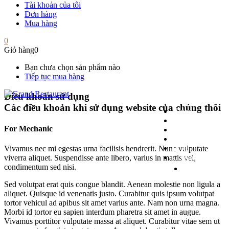
Tài khoản của tôi
Đơn hàng
Mua hàng
0
Giỏ hàng
0
Bạn chưa chọn sản phẩm nào
Tiếp tục mua hàng
Điều khoản sử dụng
Các điều khoản khi sử dụng website của chúng thôi
Home
Menu
For Mechanic
Our Service
Shop
Blog
Vivamus nec mi egestas urna facilisis hendrerit. Nunc vulputate
Contact
viverra aliquet. Suspendisse ante libero, varius in mattis vel,
condimentum sed nisi.
Reservation
Sed volutpat erat quis congue blandit. Aenean molestie non ligula a
aliquet. Quisque id venenatis justo. Curabitur quis ipsum volutpat
tortor vehicul ad apibus sit amet varius ante. Nam non urna magna.
Morbi id tortor eu sapien interdum pharetra sit amet in augue.
Vivamus porttitor vulputate massa at aliquet. Curabitur vitae sem ut