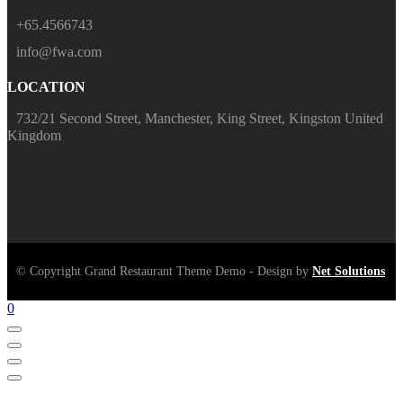
+65.4566743
info@fwa.com
LOCATION
732/21 Second Street, Manchester, King Street, Kingston United
Kingdom
© Copyright Grand Restaurant Theme Demo - Design by
Net Solutions
0