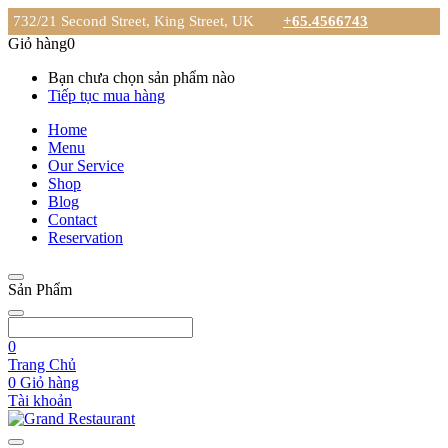
732/21 Second Street, King Street, UK
+65.4566743
Giỏ hàng
0
Bạn chưa chọn sản phẩm nào
Tiếp tục mua hàng
Home
Menu
Our Service
Shop
Blog
Contact
Reservation
Sản Phẩm
0
Trang Chủ
0
Giỏ hàng
Tài khoản